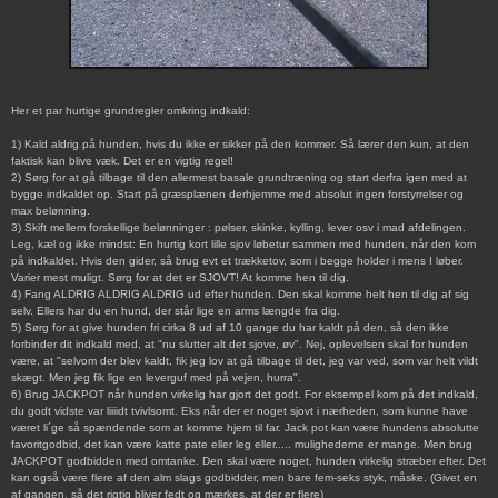
Her et par hurtige grundregler omkring indkald:
1) Kald aldrig på hunden, hvis du ikke er sikker på den kommer. Så lærer den kun, at den
faktisk kan blive væk. Det er en vigtig regel!
2) Sørg for at gå tilbage til den allermest basale grundtræning og start derfra igen med at
bygge indkaldet op. Start på græsplænen derhjemme med absolut ingen forstyrrelser og
max belønning.
3) Skift mellem forskellige belønninger : pølser, skinke, kylling, lever osv i mad afdelingen.
Leg, kæl og ikke mindst: En hurtig kort lille sjov løbetur sammen med hunden, når den kom
på indkaldet. Hvis den gider, så brug evt et trækketov, som i begge holder i mens I løber.
Varier mest muligt. Sørg for at det er SJOVT! At komme hen til dig.
4) Fang ALDRIG ALDRIG ALDRIG ud efter hunden. Den skal komme helt hen til dig af sig
selv. Ellers har du en hund, der står lige en arms længde fra dig.
5) Sørg for at give hunden fri cirka 8 ud af 10 gange du har kaldt på den, så den ikke
forbinder dit indkald med, at "nu slutter alt det sjove, øv". Nej, oplevelsen skal for hunden
være, at "selvom der blev kaldt, fik jeg lov at gå tilbage til det, jeg var ved, som var helt vildt
skægt. Men jeg fik lige en leverguf med på vejen, hurra".
6) Brug JACKPOT når hunden virkelig har gjort det godt. For eksempel kom på det indkald,
du godt vidste var liiiidt tvivlsomt. Eks når der er noget sjovt i nærheden, som kunne have
været li´ge så spændende som at komme hjem til far. Jack pot kan være hundens absolutte
favoritgodbid, det kan være katte pate eller leg eller..... mulighederne er mange. Men brug
JACKPOT godbidden med omtanke. Den skal være noget, hunden virkelig stræber efter. Det
kan også være flere af den alm slags godbidder, men bare fem-seks styk, måske. (Givet en
af gangen, så det rigtig bliver fedt og mærkes, at der er flere)