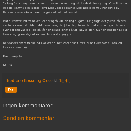
7) Sørg for at bruge det samme - absolut samme - signal til indkald hver gang. Kom Bosco er
ikke det samme som Bosco kom! Eller Bosco kom her. Eller Bosco komnu her. osv osv.
Hunden forstår ikke ordene. Så gør det helt helt simpelt.
Mht at komme ind fra haven, er der også kun en ting at gøre:: De gange det lykkes, så skal
det bare være helt vildt godt! Katte pate, vild jubel, leg, belønning, aftensmad, godbidder ud
over det sædvanlige - og så får han straks lov at gå ud i haven igen! Så han ikke tror, at det
bare er rigtig kedeligt at komme, for nu skal jeg jo ind.....
Det gælder om at tænke og planlægge. Det lyder enkelt, men er helt vildt svært , kan jeg
trøste dig med :-))
God fornøjelse!
Kh Pia
Brødrene Bosco og Cisco
kl.
15:48
Del
Ingen kommentarer:
Send en kommentar