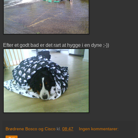
Efter et godt bad er det rart at hygge i en dyne ;-))
Brødrene Bosco og Cisco
kl.
08:47
Ingen kommentarer: