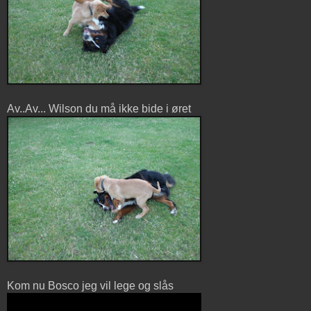
Av..Av... Wilson du må ikke bide i øret
Kom nu Bosco jeg vil lege og slås