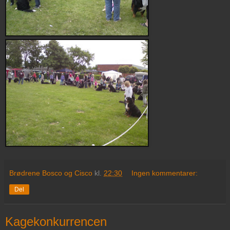
Brødrene Bosco og Cisco
kl.
22:30
Ingen kommentarer:
Del
Kagekonkurrencen