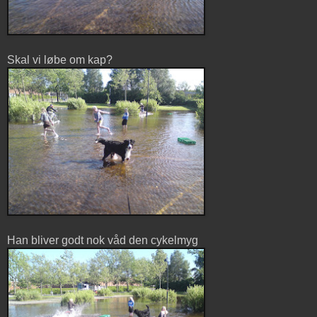
Skal vi løbe om kap?
Han bliver godt nok våd den cykelmyg