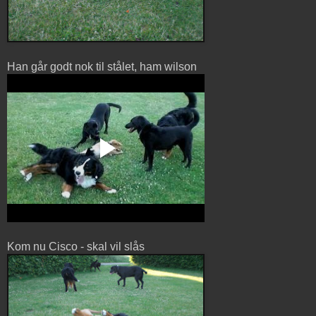
Han går godt nok til stålet, ham wilson
Kom nu Cisco - skal vil slås