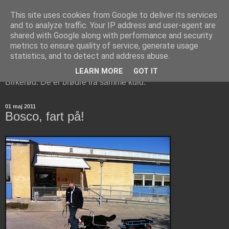
This site uses cookies from Google to deliver its services
Berner Sennen Brødrene i
and to analyze traffic. Your IP address and user-agent are
shared with Google along with performance and security
Birkerød
metrics to ensure quality of service, generate usage
statistics, and to detect and address abuse.
Bosco og Cisco er to Berner Sennen hunde, der bor i
LEARN MORE
GOT IT
Birkerød. De er brødre fra samme kuld.
01 maj 2011
Bosco, fart på!