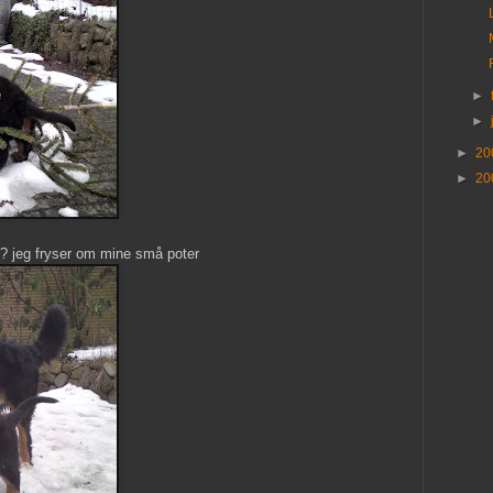
►
►
►
20
►
20
?? jeg fryser om mine små poter