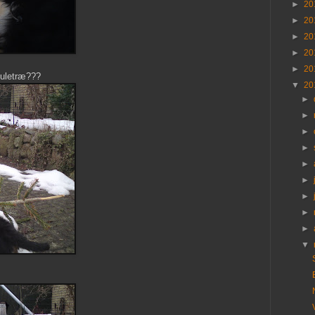
►
20
►
20
►
20
►
20
►
20
juletræ???
▼
20
►
►
►
►
►
►
►
►
►
▼