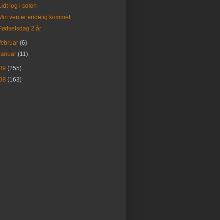
Lidt leg i solen
Min ven er endelig kommet
Fødselsdag 2 år
februar
(6)
januar
(11)
09
(255)
08
(163)