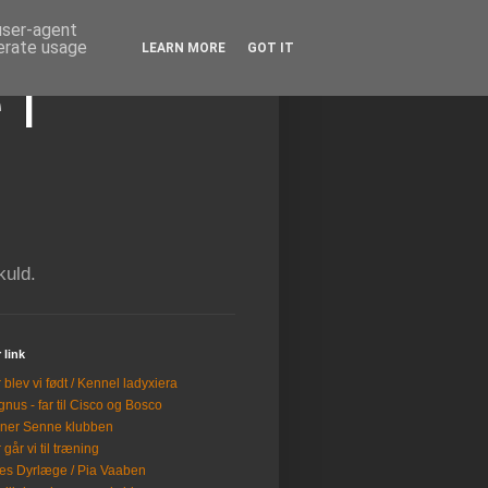
 user-agent
nerate usage
LEARN MORE
GOT IT
 i
kuld.
 link
 blev vi født / Kennel ladyxiera
nus - far til Cisco og Bosco
ner Senne klubben
 går vi til træning
es Dyrlæge / Pia Vaaben