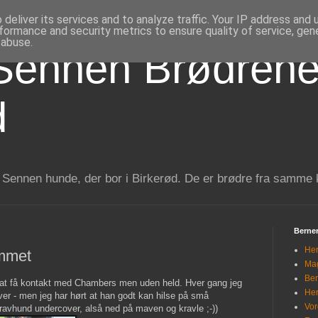
deliver its services and to analyze traffic. Your IP address and
formance and security metrics to ensure quality of service, ge
 abuse.
Sennen Brødrene
d
 Sennen hunde, der bor i Birkerød. De er brødre fra samme 
Berner
Her
ommet
Mag
Ber
mer at få kontakt med Chambers men uden held. Hver gang jeg
Her
r - men jeg har hørt at han godt kan hilse på små
Vor
gravhund undercover, alså ned på maven og kravle ;-))