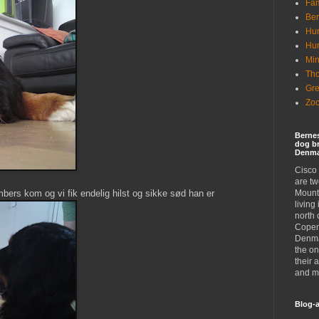
Fam
Ber
Hun
Hu
Min
Tho
Gr
Zoo
Berne
dog br
Denma
Cisco
are t
hambers kom og vi fik endelig hilst og sikke sød han er
Mount
living
north 
Copen
Denma
the on
their 
and mi
Blog-a