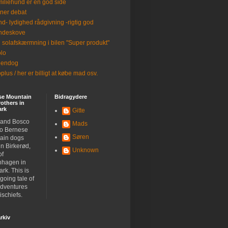
iliehund er en god side
ner debat
d- lydighed rådgivning -rigtig god
ndeskove
 solafskærmning i bilen "Super produkt"
lo
eendog
plus / her er billigt at købe mad osv.
se Mountain
Bidragydere
others in
rk
Gitte
 and Bosco
Mads
wo Bernese
Søren
ain dogs
 in Birkerød,
Unknown
of
hagen in
rk. This is
going tale of
adventures
schiefs.
rkiv