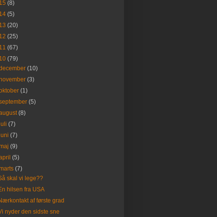
15
(8)
14
(5)
13
(20)
12
(25)
11
(67)
10
(79)
december
(10)
november
(3)
oktober
(1)
september
(5)
august
(8)
juli
(7)
juni
(7)
maj
(9)
april
(5)
marts
(7)
Så skal vi lege??
En hilsen fra USA
Nærkontakt af første grad
Vi nyder den sidste sne