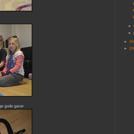
►
►
►
20
►
20
nge gode gaver