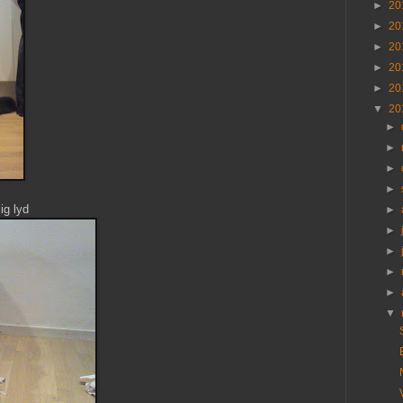
►
20
►
20
►
20
►
20
►
20
▼
20
►
►
►
►
lig lyd
►
►
►
►
►
▼