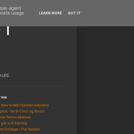
 user-agent
nerate usage
LEARN MORE
GOT IT
 i
kuld.
 link
 blev vi født / Kennel ladyxiera
nus - far til Cisco og Bosco
ner Senne klubben
 går vi til træning
es Dyrlæge / Pia Vaaben