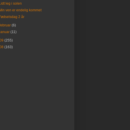
Lidt leg i solen
Min ven er endelig kommet
Fødselsdag 2 år
februar
(6)
januar
(11)
09
(255)
08
(163)