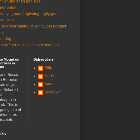
iliehund er en god side
ner debat
d- lydighed rådgivning -rigtig god
ndeskove
 solafskærmning i bilen "Super produkt"
lo
eendog
plus / her er billigt at købe mad osv.
se Mountain
Bidragydere
others in
rk
Gitte
 and Bosco
Mads
wo Bernese
Søren
ain dogs
 in Birkerød,
Unknown
of
hagen in
rk. This is
going tale of
adventures
schiefs.
rkiv