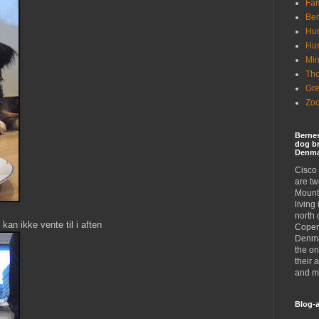
Fam
Ber
Hun
Hu
Min
Tho
Gr
Zoo
Berne
dog br
Denma
Cisco
are t
Mount
living
north 
kan ikke vente til i aften
Copen
Denma
the on
their 
and mi
Blog-a