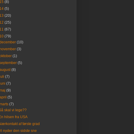
15
(8)
14
(5)
13
(20)
12
(25)
11
(67)
10
(79)
december
(10)
november
(3)
oktober
(1)
september
(5)
august
(8)
juli
(7)
juni
(7)
maj
(9)
april
(5)
marts
(7)
Så skal vi lege??
En hilsen fra USA
Nærkontakt af første grad
Vi nyder den sidste sne