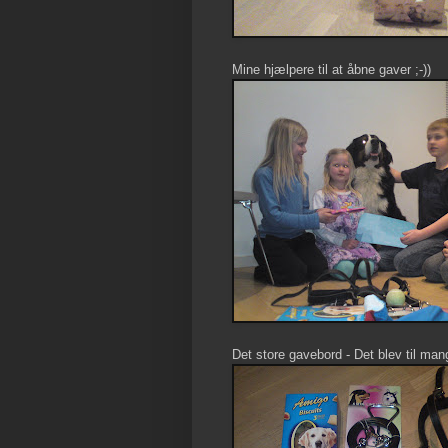
Mine hjælpere til at åbne gaver ;-))
Det store gavebord - Det blev til ma