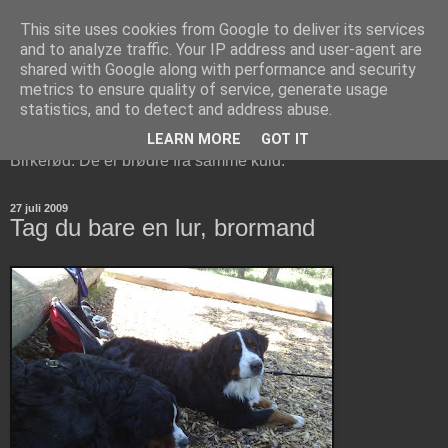
This site uses cookies from Google to deliver its services
Berner Sennen Brødrene i
and to analyze traffic. Your IP address and user-agent are
shared with Google along with performance and security
Birkerød
metrics to ensure quality of service, generate usage
statistics, and to detect and address abuse.
Bosco og Cisco er to Berner Sennen hunde, der bor i
LEARN MORE
GOT IT
Birkerød. De er brødre fra samme kuld.
27 juli 2009
Tag du bare en lur, brormand