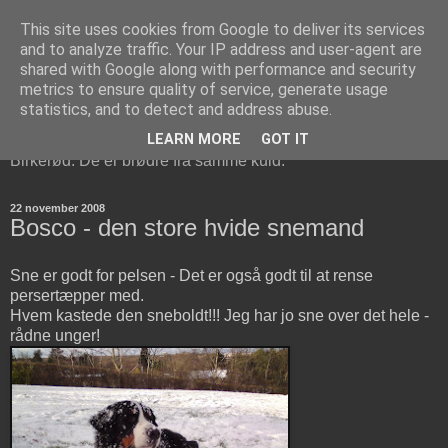
This site uses cookies from Google to deliver its services
Berner Sennen Brødrene i
and to analyze traffic. Your IP address and user-agent are
shared with Google along with performance and security
Birkerød
metrics to ensure quality of service, generate usage
statistics, and to detect and address abuse.
Bosco og Cisco er to Berner Sennen hunde, der bor i
LEARN MORE
GOT IT
Birkerød. De er brødre fra samme kuld.
22 november 2008
Bosco - den store hvide snemand
Sne er godt for pelsen - Det er også godt til at rense
persertæpper med.
Hvem kastede den sneboldt!!! Jeg har jo sne over det hele -
rådne unger!