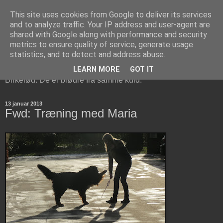
This site uses cookies from Google to deliver its services
Berner Sennen Brødrene i
and to analyze traffic. Your IP address and user-agent are
shared with Google along with performance and security
Birkerød
metrics to ensure quality of service, generate usage
statistics, and to detect and address abuse.
Bosco og Cisco er to Berner Sennen hunde, der bor i
LEARN MORE
GOT IT
Birkerød. De er brødre fra samme kuld.
13 januar 2013
Fwd: Træning med Maria