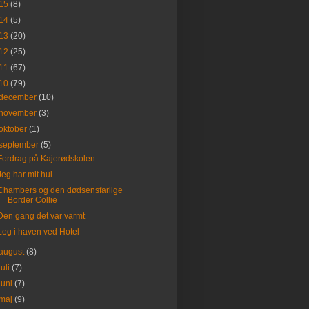
15
(8)
14
(5)
13
(20)
12
(25)
11
(67)
10
(79)
december
(10)
november
(3)
oktober
(1)
september
(5)
Fordrag på Kajerødskolen
Jeg har mit hul
Chambers og den dødsensfarlige
Border Collie
Den gang det var varmt
Leg i haven ved Hotel
august
(8)
juli
(7)
juni
(7)
maj
(9)