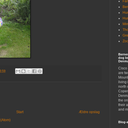
Fam
Ber
Hun
Hu
Min
Tho
Gr
Zoo
Berne
dog br
Denma
Cisco
3:59
are t
Mount
living
north 
Copen
Denma
the on
their 
and mi
Start
Ældre opslag
 (Atom)
Blog-a