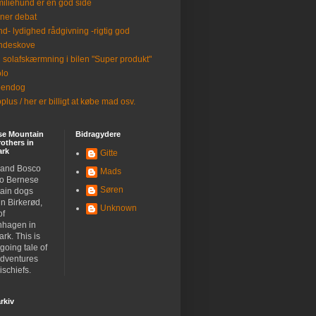
iliehund er en god side
ner debat
d- lydighed rådgivning -rigtig god
ndeskove
 solafskærmning i bilen "Super produkt"
lo
eendog
plus / her er billigt at købe mad osv.
se Mountain
Bidragydere
others in
rk
Gitte
 and Bosco
Mads
wo Bernese
Søren
ain dogs
 in Birkerød,
Unknown
of
hagen in
rk. This is
going tale of
adventures
schiefs.
rkiv