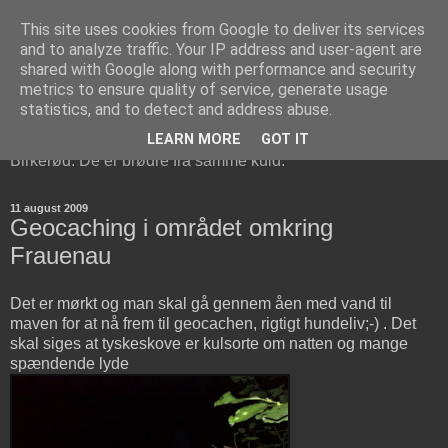
This site uses cookies from Google to deliver its services
Berner Sennen Brødrene i
and to analyze traffic. Your IP address and user-agent are
shared with Google along with performance and security
Birkerød
metrics to ensure quality of service, generate usage
statistics, and to detect and address abuse.
Bosco og Cisco er to Berner Sennen hunde, der bor i
LEARN MORE
GOT IT
Birkerød. De er brødre fra samme kuld.
11 august 2009
Geocaching i området omkring
Frauenau
Det er mørkt og man skal gå gennem åen med vand til
maven for at nå frem til geocachen, rigtigt hundeliv;-) . Det
skal siges at tyskeskove er kulsorte om natten og mange
spændende lyde