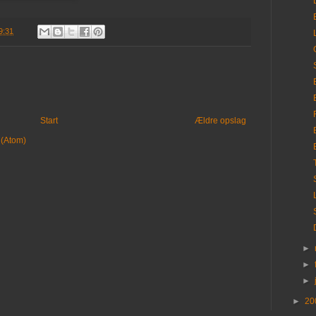
9:31
Start
Ældre opslag
 (Atom)
►
►
►
►
20