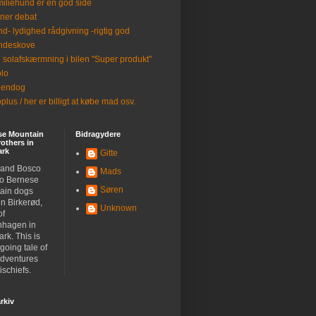
iliehund er en god side
ner debat
d- lydighed rådgivning -rigtig god
ndeskove
 solafskærmning i bilen "Super produkt"
lo
eendog
plus / her er billigt at købe mad osv.
se Mountain
Bidragydere
others in
rk
Gitte
 and Bosco
Mads
wo Bernese
Søren
ain dogs
 in Birkerød,
Unknown
of
hagen in
rk. This is
going tale of
adventures
schiefs.
rkiv