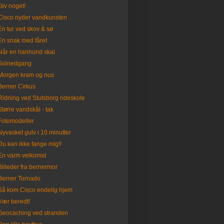
Giv noget!
Cisco nyder vandkunsten
En tur ved skov & sø
En snak med fåret
Når en hanhund skal
Solnedgang
Morgen kram og nus
Berner Cirkus
Ridning ved Stutsborg rideskole
Større vandskål - tak
Fotomodeller
Nyvasket gulv i 10 minutter
Du kan ikke fange mig!!
En varm velkomst
Billeder fra bernermor
Berner Tornado
Så kom Cisco endelig hjem
Vær beredt!
Geocaching ved stranden