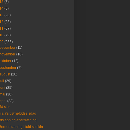
15
(8)
14
(5)
13
(20)
12
(25)
11
(67)
10
(79)
09
(255)
december
(11)
november
(10)
oktober
(12)
september
(7)
august
(26)
juli
(29)
juni
(25)
maj
(30)
april
(38)
Så stor
Naja's børnefødselsdag
Afslapning efter træning
Berner træning i fuld solskin