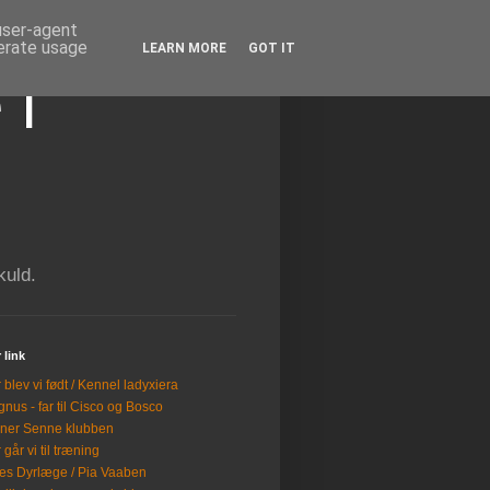
 user-agent
nerate usage
LEARN MORE
GOT IT
 i
kuld.
 link
 blev vi født / Kennel ladyxiera
nus - far til Cisco og Bosco
ner Senne klubben
 går vi til træning
es Dyrlæge / Pia Vaaben