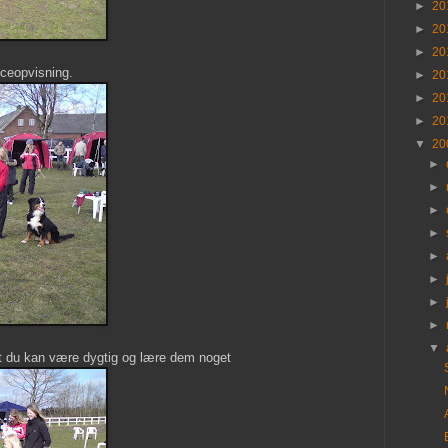
►
20
►
20
►
20
ceopvisning.
►
20
►
20
►
20
▼
20
►
►
►
►
►
►
►
►
▼
t du kan være dygtig og lære dem noget