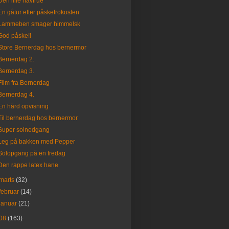
Den lille havfrue
En gåtur efter påskefrokosten
Lammeben smager himmelsk
God påske!!
Store Bernerdag hos bernermor
Bernerdag 2.
Bernerdag 3.
Film fra Bernerdag
Bernerdag 4.
En hård opvisning
Til bernerdag hos bernermor
Super solnedgang
Leg på bakken med Pepper
Solopgang på en fredag
Den rappe latex hane
marts
(32)
februar
(14)
januar
(21)
08
(163)