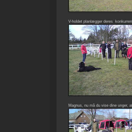
V-holdet planlægger deres konkurren
Magnus, nu må du vise dine unger, a